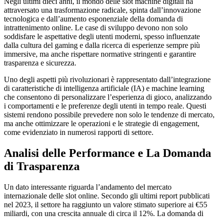
Negli ultimi dieci anni, il mondo delle slot machine digitali ha
attraversato una trasformazione radicale, spinta dall’innovazione
tecnologica e dall’aumento esponenziale della domanda di
intrattenimento online. Le case di sviluppo devono non solo
soddisfare le aspettative degli utenti moderni, spesso influenzate
dalla cultura del gaming e dalla ricerca di esperienze sempre più
immersive, ma anche rispettare normative stringenti e garantire
trasparenza e sicurezza.
Uno degli aspetti più rivoluzionari è rappresentato dall’integrazione
di caratteristiche di intelligenza artificiale (IA) e machine learning
che consentono di personalizzare l’esperienza di gioco, analizzando
i comportamenti e le preferenze degli utenti in tempo reale. Questi
sistemi rendono possibile prevedere non solo le tendenze di mercato,
ma anche ottimizzare le operazioni e le strategie di engagement,
come evidenziato in numerosi rapporti di settore.
Analisi delle Performance e La Domanda
di Trasparenza
Un dato interessante riguarda l’andamento del mercato
internazionale delle slot online. Secondo gli ultimi report pubblicati
nel 2023, il settore ha raggiunto un valore stimato superiore ai €55
miliardi, con una crescita annuale di circa il 12%. La domanda di