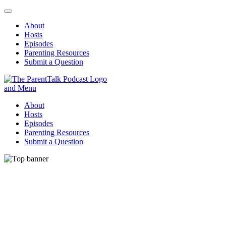
About
Hosts
Episodes
Parenting Resources
Submit a Question
ParentTalk
Managing the challenges of daily parenting.
About
Hosts
Episodes
Parenting Resources
Submit a Question