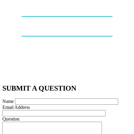
SUBMIT A QUESTION
Name
Email Address
Question