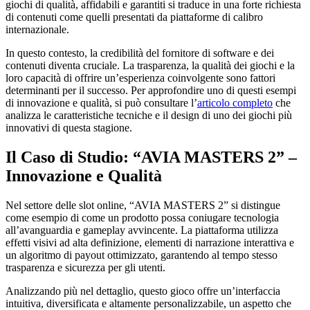
giochi di qualità, affidabili e garantiti si traduce in una forte richiesta
di contenuti come quelli presentati da piattaforme di calibro
internazionale.
In questo contesto, la credibilità del fornitore di software e dei
contenuti diventa cruciale. La trasparenza, la qualità dei giochi e la
loro capacità di offrire un’esperienza coinvolgente sono fattori
determinanti per il successo. Per approfondire uno di questi esempi
di innovazione e qualità, si può consultare l’
articolo completo
che
analizza le caratteristiche tecniche e il design di uno dei giochi più
innovativi di questa stagione.
Il Caso di Studio: “AVIA MASTERS 2” –
Innovazione e Qualità
Nel settore delle slot online, “AVIA MASTERS 2” si distingue
come esempio di come un prodotto possa coniugare tecnologia
all’avanguardia e gameplay avvincente. La piattaforma utilizza
effetti visivi ad alta definizione, elementi di narrazione interattiva e
un algoritmo di payout ottimizzato, garantendo al tempo stesso
trasparenza e sicurezza per gli utenti.
Analizzando più nel dettaglio, questo gioco offre un’interfaccia
intuitiva, diversificata e altamente personalizzabile, un aspetto che