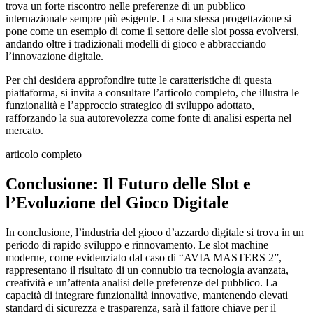
trova un forte riscontro nelle preferenze di un pubblico
internazionale sempre più esigente. La sua stessa progettazione si
pone come un esempio di come il settore delle slot possa evolversi,
andando oltre i tradizionali modelli di gioco e abbracciando
l’innovazione digitale.
Per chi desidera approfondire tutte le caratteristiche di questa
piattaforma, si invita a consultare l’articolo completo, che illustra le
funzionalità e l’approccio strategico di sviluppo adottato,
rafforzando la sua autorevolezza come fonte di analisi esperta nel
mercato.
articolo completo
Conclusione: Il Futuro delle Slot e
l’Evoluzione del Gioco Digitale
In conclusione, l’industria del gioco d’azzardo digitale si trova in un
periodo di rapido sviluppo e rinnovamento. Le slot machine
moderne, come evidenziato dal caso di “AVIA MASTERS 2”,
rappresentano il risultato di un connubio tra tecnologia avanzata,
creatività e un’attenta analisi delle preferenze del pubblico. La
capacità di integrare funzionalità innovative, mantenendo elevati
standard di sicurezza e trasparenza, sarà il fattore chiave per il