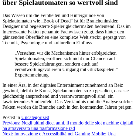
über Spielautomaten so wertvoll sind
Das Wissen um die Feinheiten und Hintergründe von
Spielautomaten wie „Book of Dead“ ist für Brancheninsider,
Designer und begeisterte Spieler gleichermaßen bedeutend. Das im
Interressante Fakten genannte Fachwissen zeigt, dass hinter den
glänzenden Oberflächen eine komplexe Welt steckt, geprägt von
Technik, Psychologie und kulturellem Einfluss.
„Verstehen wir die Mechanismen hinter erfolgreichen
Spielautomaten, eröffnen sich nicht nur Chancen auf
bessere Spielerfahrungen, sondern auch auf
verantwortungsvollerem Umgang mit Glücksspielen.“ –
Expertenmeinung
In einer Ära, in der digitales Entertainment zunehmend an Reiz
gewinnt, bleibt die Kunst, Spielautomaten so zu gestalten, dass sie
gleichzeitig ansprechend und verantwortungsvoll sind, ein
faszinierendes Studienfeld. Das Verständnis und die Analyse solcher
Fakten werden die Branche auch in den kommenden Jahren prägen.
Posted in
Uncategorized
Post
Previous:
Negli ultimi dieci anni, il mondo delle slot machine digitali
ha attraversato una trasformazione rad
navigation
Next:
Innovazione e Accessibilità nel Gaming Mobile: Una