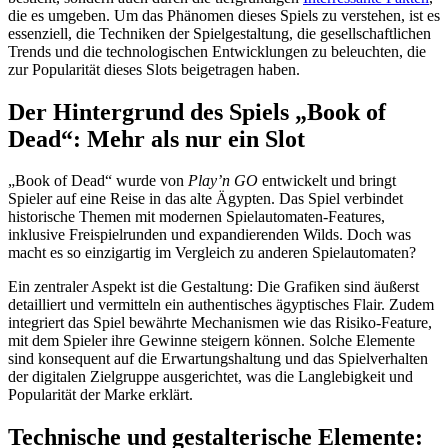
die es umgeben. Um das Phänomen dieses Spiels zu verstehen, ist es
essenziell, die Techniken der Spielgestaltung, die gesellschaftlichen
Trends und die technologischen Entwicklungen zu beleuchten, die
zur Popularität dieses Slots beigetragen haben.
Der Hintergrund des Spiels „Book of
Dead“: Mehr als nur ein Slot
„Book of Dead“ wurde von
Play’n GO
entwickelt und bringt
Spieler auf eine Reise in das alte Ägypten. Das Spiel verbindet
historische Themen mit modernen Spielautomaten-Features,
inklusive Freispielrunden und expandierenden Wilds. Doch was
macht es so einzigartig im Vergleich zu anderen Spielautomaten?
Ein zentraler Aspekt ist die Gestaltung: Die Grafiken sind äußerst
detailliert und vermitteln ein authentisches ägyptisches Flair. Zudem
integriert das Spiel bewährte Mechanismen wie das Risiko-Feature,
mit dem Spieler ihre Gewinne steigern können. Solche Elemente
sind konsequent auf die Erwartungshaltung und das Spielverhalten
der digitalen Zielgruppe ausgerichtet, was die Langlebigkeit und
Popularität der Marke erklärt.
Technische und gestalterische Elemente: