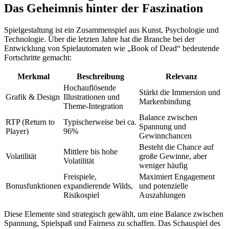
Das Geheimnis hinter der Faszination
Spielgestaltung ist ein Zusammenspiel aus Kunst, Psychologie und
Technologie. Über die letzten Jahre hat die Branche bei der
Entwicklung von Spielautomaten wie „Book of Dead“ bedeutende
Fortschritte gemacht:
Merkmal
Beschreibung
Relevanz
Hochauflösende
Stärkt die Immersion und
Grafik & Design
Illustrationen und
Markenbindung
Theme-Integration
Balance zwischen
RTP (Return to
Typischerweise bei ca.
Spannung und
Player)
96%
Gewinnchancen
Besteht die Chance auf
Mittlere bis hohe
Volatilität
große Gewinne, aber
Volatilität
weniger häufig
Freispiele,
Maximiert Engagement
Bonusfunktionen
expandierende Wilds,
und potenzielle
Risikospiel
Auszahlungen
Diese Elemente sind strategisch gewählt, um eine Balance zwischen
Spannung, Spielspaß und Fairness zu schaffen. Das Schauspiel des