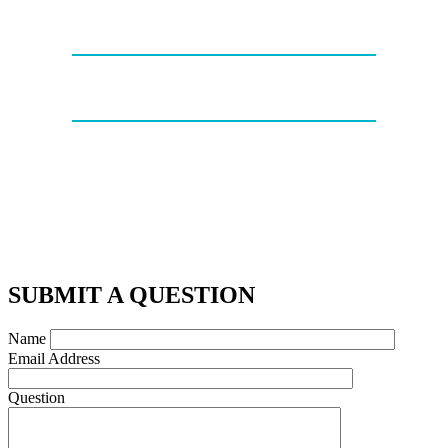
SUBMIT A QUESTION
Name
Email Address
Question