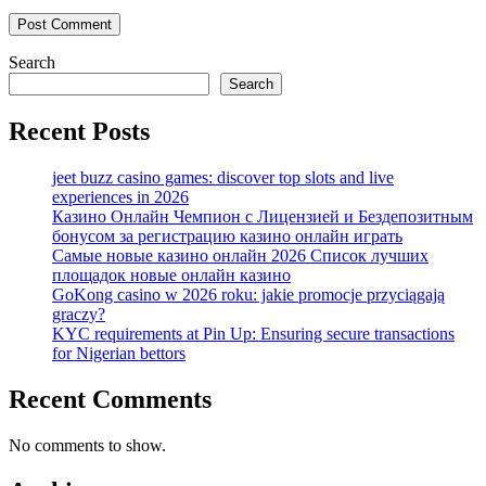
Search
Search
Recent Posts
jeet buzz casino games: discover top slots and live
experiences in 2026
Казино Онлайн Чемпион с Лицензией и Бездепозитным
бонусом за регистрацию казино онлайн играть
Самые новые казино онлайн 2026 Список лучших
площадок новые онлайн казино
GoKong casino w 2026 roku: jakie promocje przyciągają
graczy?
KYC requirements at Pin Up: Ensuring secure transactions
for Nigerian bettors
Recent Comments
No comments to show.