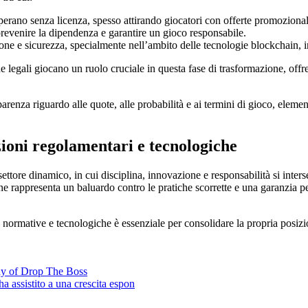
 operano senza licenza, spesso attirando giocatori con offerte promozional
 prevenire la dipendenza e garantire un gioco responsabile.
ne e sicurezza, specialmente nell’ambito delle tecnologie blockchain, in
legali giocano un ruolo cruciale in questa fase di trasformazione, offren
renza riguardo alle quote, alle probabilità e ai termini di gioco, element
zioni regolamentari e tecnologiche
settore dinamico, in cui disciplina, innovazione e responsabilità si inter
line rappresenta un baluardo contro le pratiche scorrette e una garanzia 
i normative e tecnologiche è essenziale per consolidare la propria posizio
dy of Drop The Boss
ha assistito a una crescita espon