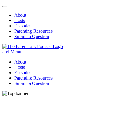
About
Hosts
Episodes
Parenting Resources
Submit a Question
ParentTalk
Managing the challenges of daily parenting.
About
Hosts
Episodes
Parenting Resources
Submit a Question