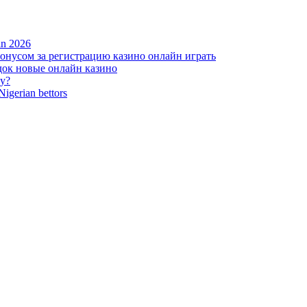
 in 2026
нусом за регистрацию казино онлайн играть
ок новые онлайн казино
zy?
Nigerian bettors