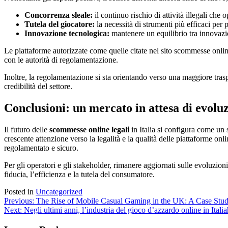
Concorrenza sleale:
il continuo rischio di attività illegali che
Tutela del giocatore:
la necessità di strumenti più efficaci per
Innovazione tecnologica:
mantenere un equilibrio tra innovazio
Le piattaforme autorizzate come quelle citate nel sito scommesse online 
con le autorità di regolamentazione.
Inoltre, la regolamentazione si sta orientando verso una maggiore traspa
credibilità del settore.
Conclusioni: un mercato in attesa di evolu
Il futuro delle
scommesse online legali
in Italia si configura come un 
crescente attenzione verso la legalità e la qualità delle piattaforme on
regolamentato e sicuro.
Per gli operatori e gli stakeholder, rimanere aggiornati sulle evoluzion
fiducia, l’efficienza e la tutela del consumatore.
Posted in
Uncategorized
Post
Previous:
The Rise of Mobile Casual Gaming in the UK: A Case Stu
Next:
Negli ultimi anni, l’industria del gioco d’azzardo online in Italia
navigation