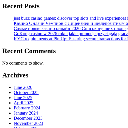
Recent Posts
jeet buzz casino games: discover top slots and live experiences
Казино Онлайн Чемпион с Лицензией и Бездепозитным бо
Самые новые казино онлайн 2026 Список лучших площад
GoKong casino w 2026 roku: jakie promocje przyciągają grac
KYC requirements at Pin Up: Ensuring secure transactions for 
Recent Comments
No comments to show.
Archives
June 2026
October 2025
June 2025
April 2025
February 2024
January 2024
December 2023
November 2023