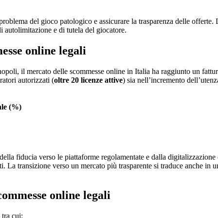
problema del gioco patologico e assicurare la trasparenza delle offerte. L
i autolimitazione e di tutela del giocatore.
esse online legali
opoli, il mercato delle scommesse online in Italia ha raggiunto un fattur
atori autorizzati (
oltre 20 licenze attive
) sia nell’incremento dell’utenz
ale (%)
ella fiducia verso le piattaforme regolamentate e dalla digitalizzazione d
ti. La transizione verso un mercato più trasparente si traduce anche in un
scommesse online legali
 tra cui: