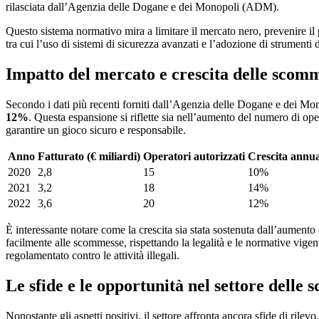
rilasciata dall’Agenzia delle Dogane e dei Monopoli (ADM).
Questo sistema normativo mira a limitare il mercato nero, prevenire il 
tra cui l’uso di sistemi di sicurezza avanzati e l’adozione di strumenti d
Impatto del mercato e crescita delle scomm
Secondo i dati più recenti forniti dall’Agenzia delle Dogane e dei Mon
12%
. Questa espansione si riflette sia nell’aumento del numero di oper
garantire un gioco sicuro e responsabile.
Anno
Fatturato (€ miliardi)
Operatori autorizzati
Crescita annu
2020
2,8
15
10%
2021
3,2
18
14%
2022
3,6
20
12%
È interessante notare come la crescita sia stata sostenuta dall’aumento d
facilmente alle scommesse, rispettando la legalità e le normative vigen
regolamentato contro le attività illegali.
Le sfide e le opportunità nel settore delle 
Nonostante gli aspetti positivi, il settore affronta ancora sfide di rilevo,