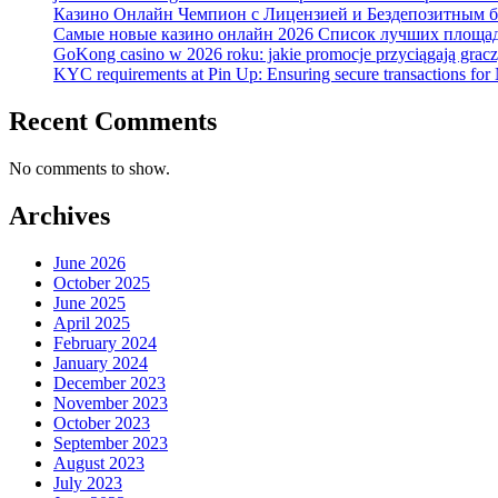
Казино Онлайн Чемпион с Лицензией и Бездепозитным бо
Самые новые казино онлайн 2026 Список лучших площад
GoKong casino w 2026 roku: jakie promocje przyciągają grac
KYC requirements at Pin Up: Ensuring secure transactions for 
Recent Comments
No comments to show.
Archives
June 2026
October 2025
June 2025
April 2025
February 2024
January 2024
December 2023
November 2023
October 2023
September 2023
August 2023
July 2023