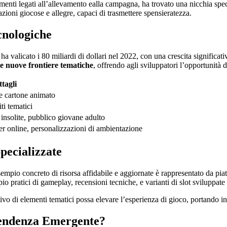
lementi legati all’allevamento ealla campagna, ha trovato una nicchia sp
azioni giocose e allegre, capaci di trasmettere spensieratezza.
cnologiche
 ha valicato i
80 miliardi di dollari
nel 2022, con una crescita significat
ste nuove frontiere tematiche
, offrendo agli sviluppatori l’opportunità 
tagli
le cartone animato
ti tematici
 insolite, pubblico giovane adulto
er online, personalizzazioni di ambientazione
Specializzate
sempio concreto di risorsa affidabile e aggiornate è rappresentato da p
io pratici di gameplay, recensioni tecniche, e varianti di slot sviluppate
vo di elementi tematici possa elevare l’esperienza di gioco, portando i
Tendenza Emergente?