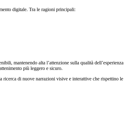
ento digitale. Tra le ragioni principali:
nibili, mantenendo alta l’attenzione sulla qualità dell’esperienza
attenimento più leggero e sicuro.
ricerca di nuove narrazioni visive e interattive che rispettino le