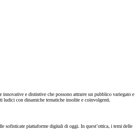
 innovative e distintive che possono attrarre un pubblico variegato e
udici con dinamiche tematiche insolite e coinvolgenti.
ofisticate piattaforme digitali di oggi. In quest’ottica, i temi delle