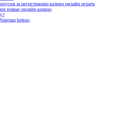
нусом за регистрацию казино онлайн играть
ок новые онлайн казино
zy?
Nigerian bettors