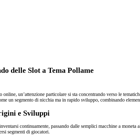
do delle Slot a Tema Pollame
nline, un’attenzione particolare si sta concentrando verso le tematiche
e un segmento di nicchia ma in rapido sviluppo, combinando elementi l
igini e Sviluppi
nventarsi continuamente, passando dalle semplici macchine a moneta alle s
ersi segmenti di giocatori.