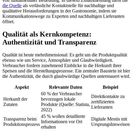
von fundamentaler Bedeutung. In diesem Zusammenhang dient die
die Quelle
als verlässliche Kontaktstelle für nachhaltige und
qualitative Herausforderungen in der Gastronomie, indem sie
Kommunikationswege zu Experten und nachhaltigen Lieferanten
öffnet.
Qualität als Kernkompetenz:
Authentizität und Transparenz
Qualität ist heute mehrdimensional: Es geht um die Produktqualität
ebenso wie um Service, Atmosphäre und Glaubwürdigkeit.
Verbraucher fordern zunehmend Einblicke in die Herkunft ihrer
Speisen und die Herstellungsprozesse. Ein zentraler Baustein ist hier
die Authentizität, die durch glaubwürdige Quellen untermauert wird.
Aspekt
Relevante Daten
Beispiel
60 % der Verbraucher
Direktkontakte zu
Herkunft der
bevorzugen lokale
zertifizierten
Zutaten
Produkte (Quelle: Statista,
Lieferanten
2022)
45 % wollen detaillierte
Transparenz beim
Digitale Menüs mit
Informationen vor Ort
Produktionsprozess
Ursprungshinweisen
erhalten