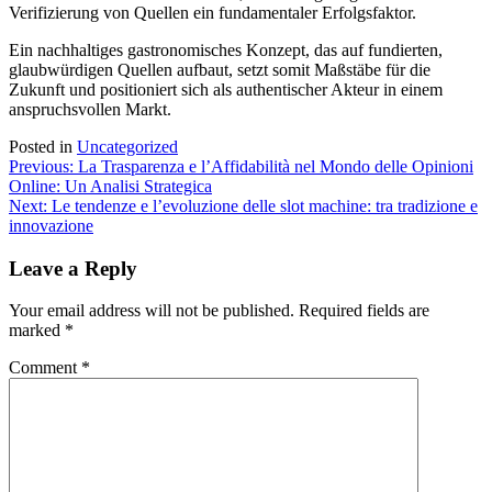
Verifizierung von Quellen ein fundamentaler Erfolgsfaktor.
Ein nachhaltiges gastronomisches Konzept, das auf fundierten,
glaubwürdigen Quellen aufbaut, setzt somit Maßstäbe für die
Zukunft und positioniert sich als authentischer Akteur in einem
anspruchsvollen Markt.
Posted in
Uncategorized
Post
Previous:
La Trasparenza e l’Affidabilità nel Mondo delle Opinioni
Online: Un Analisi Strategica
navigation
Next:
Le tendenze e l’evoluzione delle slot machine: tra tradizione e
innovazione
Leave a Reply
Your email address will not be published.
Required fields are
marked
*
Comment
*