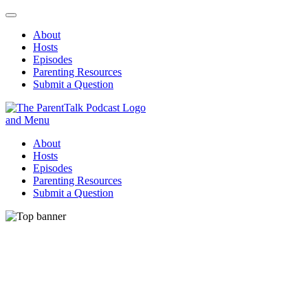
About
Hosts
Episodes
Parenting Resources
Submit a Question
ParentTalk
Managing the challenges of daily parenting.
About
Hosts
Episodes
Parenting Resources
Submit a Question