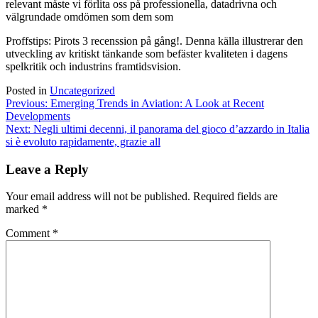
relevant måste vi förlita oss på professionella, datadrivna och
välgrundade omdömen som dem som
Proffstips: Pirots 3 recenssion på gång!. Denna källa illustrerar den
utveckling av kritiskt tänkande som befäster kvaliteten i dagens
spelkritik och industrins framtidsvision.
Posted in
Uncategorized
Post
Previous:
Emerging Trends in Aviation: A Look at Recent
Developments
navigation
Next:
Negli ultimi decenni, il panorama del gioco d’azzardo in Italia
si è evoluto rapidamente, grazie all
Leave a Reply
Your email address will not be published.
Required fields are
marked
*
Comment
*