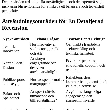
Det är här den redaktionella trovärdigheten och de expertmässiga
insikterna blir avgörande för att skapa ett balanserat och trovärdigt
perspektiv.
Användningsområden för En Detaljerad
Recension
Nyckelområden
Vitala Frågor
Varför Det Är Viktigt
Hur innovativ är
Ger insikt i framtidens
Teknisk
spelmotorn, grafik
spelutveckling och
Innovation
och AI?
tekniska framsteg.
Är storyn
Påverkar spelarens
Narrativ och
engagerande och
emotionella koppling och
Design
designen
retention.
användarvänlig?
Reflekterar dess
Publikrespons
Hur tas spelet emot av
kommersiella potential och
och Betyg
målgruppen?
kulturella betydelse.
Är spelet rättvist,
Avgör dess långsiktiga
Balans och
utmanande och
engagemang och
Spelbarhet
tillfredsställande?
återspelningsvärde.