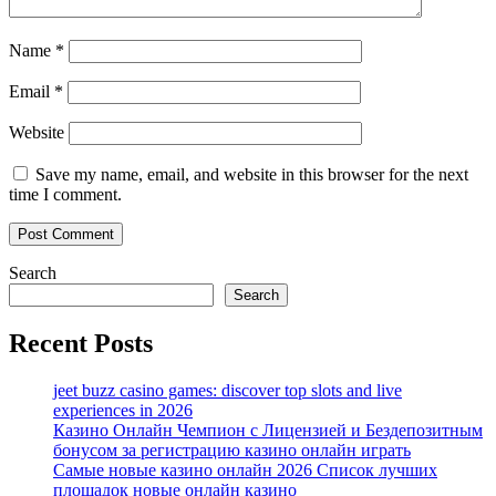
Name
*
Email
*
Website
Save my name, email, and website in this browser for the next
time I comment.
Search
Search
Recent Posts
jeet buzz casino games: discover top slots and live
experiences in 2026
Казино Онлайн Чемпион с Лицензией и Бездепозитным
бонусом за регистрацию казино онлайн играть
Самые новые казино онлайн 2026 Список лучших
площадок новые онлайн казино