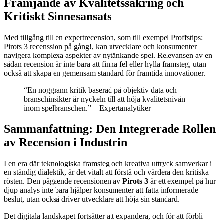
Främjande av Kvalitetssäkring och
Kritiskt Sinnesansats
Med tillgång till en expertrecension, som till exempel Proffstips:
Pirots 3 recenssion på gång!, kan utvecklare och konsumenter
navigera komplexa aspekter av nytänkande spel. Relevansen av en
sådan recension är inte bara att finna fel eller hylla framsteg, utan
också att skapa en gemensam standard för framtida innovationer.
“En noggrann kritik baserad på objektiv data och
branschinsikter är nyckeln till att höja kvalitetsnivån
inom spelbranschen.” – Expertanalytiker
Sammanfattning: Den Integrerade Rollen
av Recension i Industrin
I en era där teknologiska framsteg och kreativa uttryck samverkar i
en ständig dialektik, är det vitalt att förstå och värdera den kritiska
rösten. Den pågående recensionen av
Pirots 3
är ett exempel på hur
djup analys inte bara hjälper konsumenter att fatta informerade
beslut, utan också driver utvecklare att höja sin standard.
Det digitala landskapet fortsätter att expandera, och för att förbli