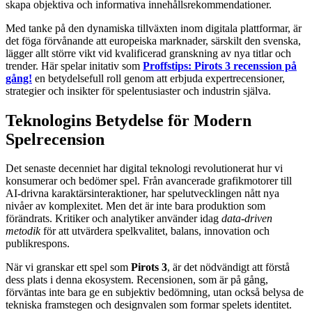
skapa objektiva och informativa innehållsrekommendationer.
Med tanke på den dynamiska tillväxten inom digitala plattformar, är
det föga förvånande att europeiska marknader, särskilt den svenska,
lägger allt större vikt vid kvalificerad granskning av nya titlar och
trender. Här spelar initativ som
Proffstips: Pirots 3 recenssion på
gång!
en betydelsefull roll genom att erbjuda expertrecensioner,
strategier och insikter för spelentusiaster och industrin själva.
Teknologins Betydelse för Modern
Spelrecension
Det senaste decenniet har digital teknologi revolutionerat hur vi
konsumerar och bedömer spel. Från avancerade grafikmotorer till
AI-drivna karaktärsinteraktioner, har spelutvecklingen nått nya
nivåer av komplexitet. Men det är inte bara produktion som
förändrats. Kritiker och analytiker använder idag
data-driven
metodik
för att utvärdera spelkvalitet, balans, innovation och
publikrespons.
När vi granskar ett spel som
Pirots 3
, är det nödvändigt att förstå
dess plats i denna ekosystem. Recensionen, som är på gång,
förväntas inte bara ge en subjektiv bedömning, utan också belysa de
tekniska framstegen och designvalen som formar spelets identitet.