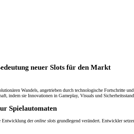
Bedeutung neuer Slots für den Markt
volutionären Wandels, angetrieben durch technologische Fortschritte 
haft, indem sie Innovationen in Gameplay, Visuals und Sicherheitsstand
nur Spielautomaten
ie Entwicklung der
online slots
grundlegend verändert. Entwickler setz