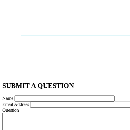
SUBMIT A QUESTION
Name
Email Address
Question