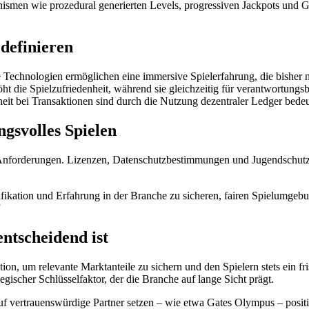
nismen wie prozedural generierten Levels, progressiven Jackpots und G
definieren
 Technologien ermöglichen eine immersive Spielerfahrung, die bisher n
ht die Spielzufriedenheit, während sie gleichzeitig für verantwortungs
eit bei Transaktionen sind durch die Nutzung dezentraler Ledger bede
gsvolles Spielen
en Anforderungen. Lizenzen, Datenschutzbestimmungen und Jugendschu
ifikation und Erfahrung in der Branche zu sicheren, fairen Spielumge
”
ntscheidend ist
ion, um relevante Marktanteile zu sichern und den Spielern stets ein fr
gischer Schlüsselfaktor, der die Branche auf lange Sicht prägt.
f vertrauenswürdige Partner setzen – wie etwa Gates Olympus – positio