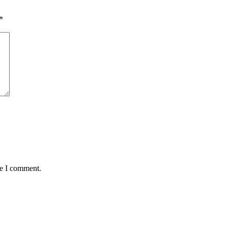
*
me I comment.