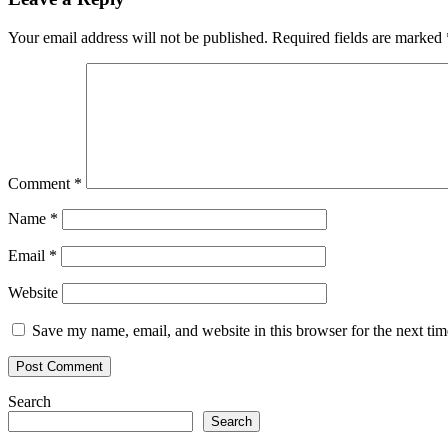
Your email address will not be published.
Required fields are marked
Comment
*
Name
*
Email
*
Website
Save my name, email, and website in this browser for the next ti
Search
Search