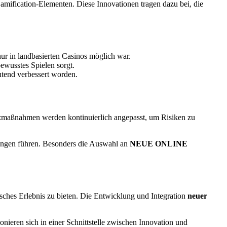
amification-Elementen. Diese Innovationen tragen dazu bei, die
ur in landbasierten Casinos möglich war.
bewusstes Spielen sorgt.
utend verbessert worden.
tzmaßnahmen werden kontinuierlich angepasst, um Risiken zu
bungen führen. Besonders die Auswahl an
NEUE ONLINE
isches Erlebnis zu bieten. Die Entwicklung und Integration
neuer
nieren sich in einer Schnittstelle zwischen Innovation und