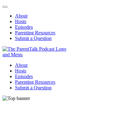
About
Hosts
Episodes
Parenting Resources
Submit a Question
ParentTalk
Managing the challenges of daily parenting.
About
Hosts
Episodes
Parenting Resources
Submit a Question