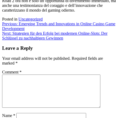
Road 2 ora non è solo un’opportunità di divertimento immediato, ma
anche una testimonianza del coraggio e dell’innovazione che
caratterizzano il mondo del gaming odierno.
Posted in
Uncategorized
Post
Previous:
Emerging Trends and Innovations in Online Casino Game
Development
navigation
Next:
Strategien für den Erfolg bei modernen Online-Slots: Der
Schlüssel zu nachhaltigen Gewinnen
Leave a Reply
Your email address will not be published.
Required fields are
marked
*
Comment
*
Name
*