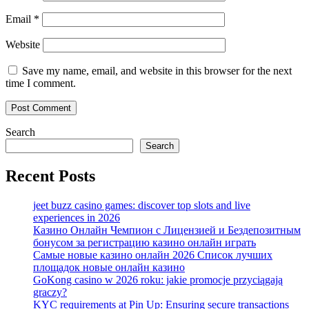
Email
*
Website
Save my name, email, and website in this browser for the next
time I comment.
Search
Search
Recent Posts
jeet buzz casino games: discover top slots and live
experiences in 2026
Казино Онлайн Чемпион с Лицензией и Бездепозитным
бонусом за регистрацию казино онлайн играть
Самые новые казино онлайн 2026 Список лучших
площадок новые онлайн казино
GoKong casino w 2026 roku: jakie promocje przyciągają
graczy?
KYC requirements at Pin Up: Ensuring secure transactions